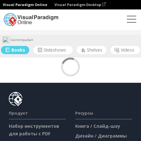
Visual Paradigm Online
Visual Paradigm Desktop
Сообщество
Пользователь
Cairminpuckait
Books
Slideshows
Shelves
Videos
Продукт
Ресурсы
Набор инструментов
Книга / Слайд-шоу
для работы с PDF
Дизайн / Диаграммы