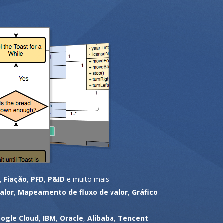
,
Fiação
,
PFD
,
P&ID
e muito mais
alor
,
Mapeamento de fluxo de valor
,
Gráfico
ogle Cloud
,
IBM
,
Oracle
,
Alibaba
,
Tencent