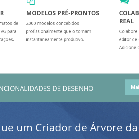
AR
MODELOS PRÉ-PRONTOS
COLAB
REAL
rmatos de
2000 modelos concebidos
SVG para
profissionalmente que o tornam
Colabore 
tações.
instantaneamente produtivo.
editor de
Adicione 
UNCIONALIDADES DE DESENHO
Ma
ue um Criador de Árvore da