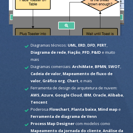
Diagramas técnicos:
UML
,
ERD
,
DFD
,
PERT
,
Diagrama de rede
,
Fiação
,
PFD
,
P&ID
e muito
mais
Diagramas comerciais:
ArchiMate
,
BPMN
,
SWOT
,
Cadeia de valor
,
Mapeamento de fluxo de
valor
,
Gráfico org. Chart
, e mais
Ferramenta de design de arquitetura de nuvem:
AWS
,
Azure
,
Google Cloud
,
IBM
,
Oracle
,
Alibaba
,
Tencent
Poderosa
Flowchart
,
Planta baixa
,
Mind map
e
Ferramenta de diagrama de Venn
Process Map Designer
com modelos como
Mapeamento da jornada do cliente
,
Análise da