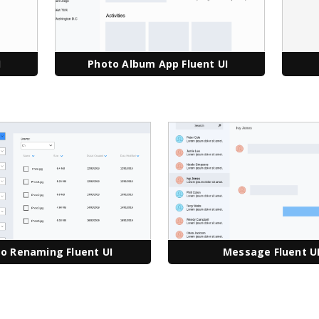
I
Photo Album App Fluent UI
o Renaming Fluent UI
Message Fluent U