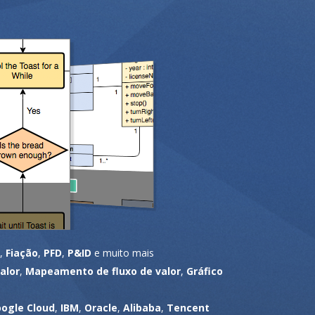
,
Fiação
,
PFD
,
P&ID
e muito mais
alor
,
Mapeamento de fluxo de valor
,
Gráfico
ogle Cloud
,
IBM
,
Oracle
,
Alibaba
,
Tencent