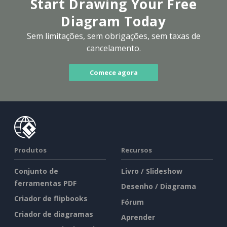
Start Drawing Your Free
Diagram Today
Sem limitações, sem obrigações, sem taxas de
cancelamento.
Comece agora
Produtos
Recursos
Conjunto de
Livro / Slideshow
ferramentas PDF
Desenho / Diagrama
Criador de flipbooks
Fórum
Criador de diagramas
Aprender