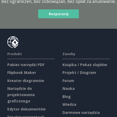
Bez ograniczeń, bez zobowiązań, bez opłat za anulowanie.
Rozpocznij
Produkt
Zasoby
Pakiet narzędzi PDF
Książka / Pokaz slajdów
Flipbook Maker
Projekt / Diagram
Kreator diagramów
Forum
Narzędzie do
Nauka
projektowania
Blog
graficznego
Wiedza
Edytor dokumentów
Darmowe narzędzia
Kreator prezentacji