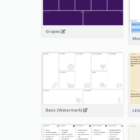
Grapes
Med
Basic (Watermark)
LE