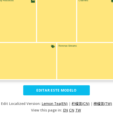
EDITAR ESTE MODELO
Edit Localized Version:
Lemon Tea(EN)
|
柠檬茶(CN)
|
檸檬茶(TW)
View this page in:
EN
CN
TW