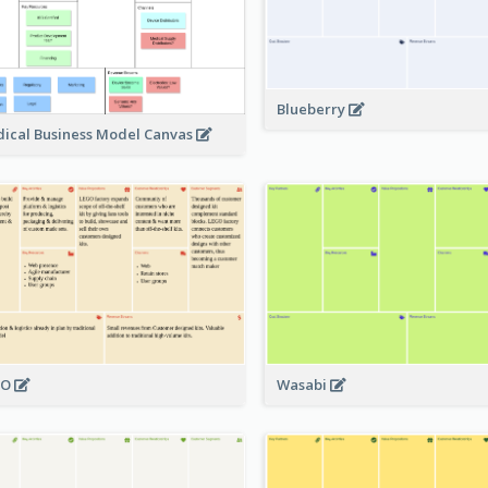
Blueberry
ical Business Model Canvas
GO
Wasabi