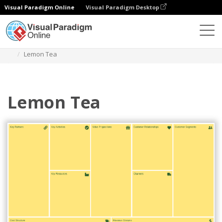
Visual Paradigm Online
Visual Paradigm Desktop
Diagramy
Szablony
Business Model Canvas
Lemon Tea
Lemon Tea