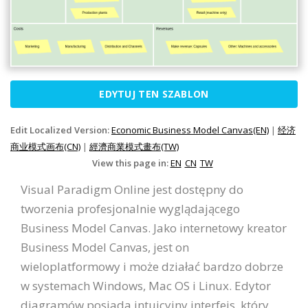
EDYTUJ TEN SZABLON
Edit Localized Version:
Economic Business Model Canvas(EN)
|
经济
商业模式画布(CN)
|
經濟商業模式畫布(TW)
View this page in:
EN
CN
TW
Visual Paradigm Online jest dostępny do
tworzenia profesjonalnie wyglądającego
Business Model Canvas. Jako internetowy kreator
Business Model Canvas, jest on
wieloplatformowy i może działać bardzo dobrze
w systemach Windows, Mac OS i Linux. Edytor
diagramów posiada intuicyjny interfejs, który