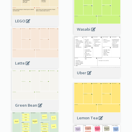
LEGO
Wasabi
Latte
Uber
Green Bean
Lemon Tea