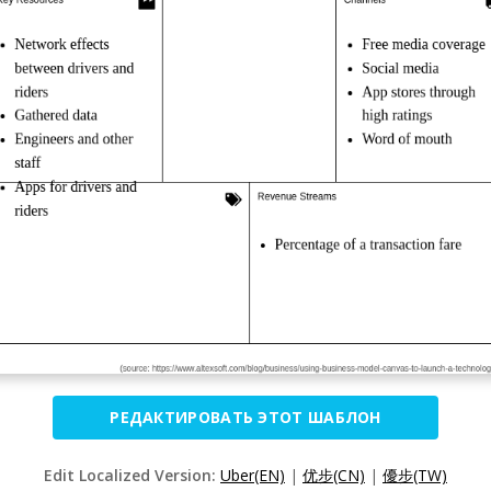
РЕДАКТИРОВАТЬ ЭТОТ ШАБЛОН
Edit Localized Version:
Uber(EN)
|
优步(CN)
|
優步(TW)