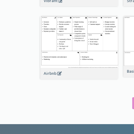
Vibrant
Str
Bas
Airbnb