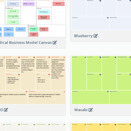
Blueberry
ical Business Model Canvas
GO
Wasabi