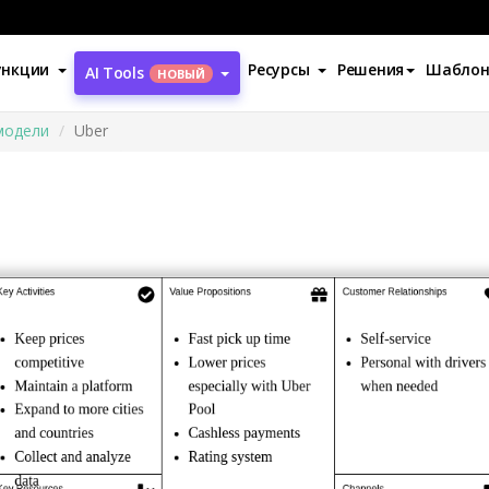
ункции
Ресурсы
Решения
Шабло
AI Tools
НОВЫЙ
модели
Uber