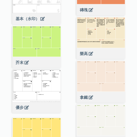
磚塊
基本（水印）
樂高
芥末
拿鐵
優步