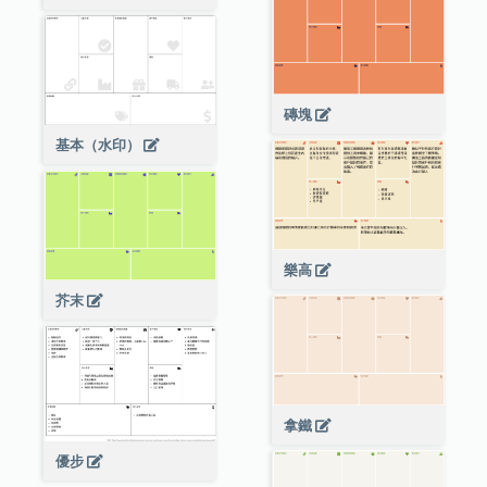
磚塊
基本（水印）
樂高
芥末
拿鐵
優步