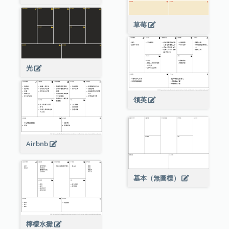
草莓
光
領英
Airbnb
基本（無圖標）
檸檬水攤