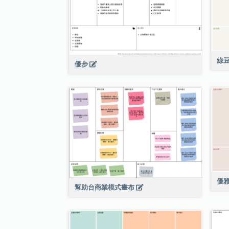
綠
優步
優
幫助台商業模式畫布