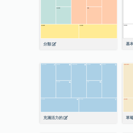
基
分類
充滿活力的
草