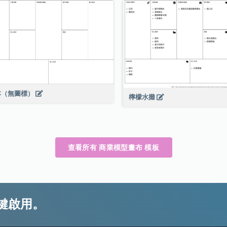
本（無圖標）
檸檬水攤
查看所有 商業模型畫布 模板
鍵啟用。