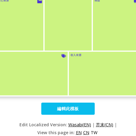
編輯此模板
Edit Localized Version:
Wasabi(EN)
|
芥末(CN)
|
View this page in:
EN
CN
TW