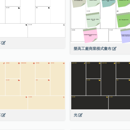
本
樂高工廠商業模式畫布
莓
光