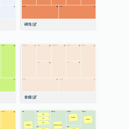
磚塊
拿鐵