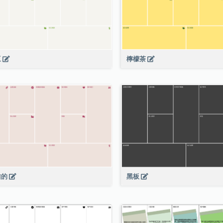
豆
檸檬茶
黑板
雅的