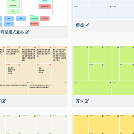
藍莓
療商業模式畫布
高
芥末