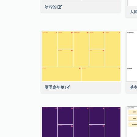
冰冷的
大
基
夏季嘉年華