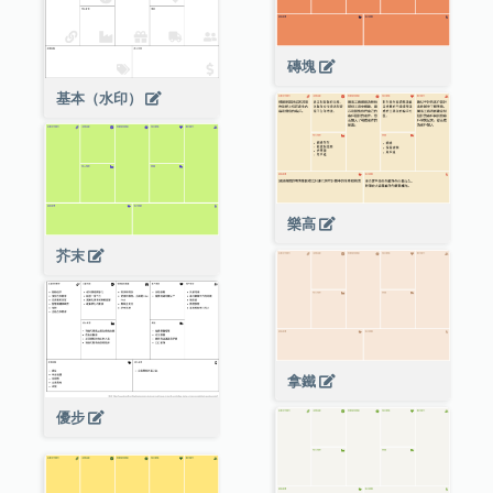
磚塊
基本（水印）
樂高
芥末
拿鐵
優步