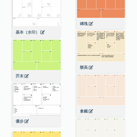
磚塊
基本（水印）
樂高
芥末
拿鐵
優步