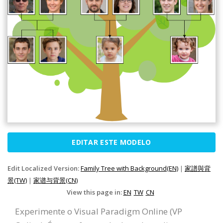
EDITAR ESTE MODELO
Edit Localized Version:
Family Tree with Background(EN)
|
家譜與背
景(TW)
|
家谱与背景(CN)
View this page in:
EN
TW
CN
Experimente o Visual Paradigm Online (VP