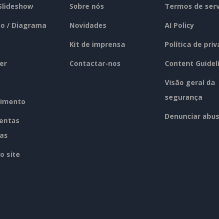
 Slideshow
Sobre nós
Termos de serv
o / Diagrama
Novidades
AI Policy
Kit de imprensa
Política de pri
er
Contactar-nos
Content Guidel
Visão geral da
segurança
imento
Denunciar abu
entas
tas
o site