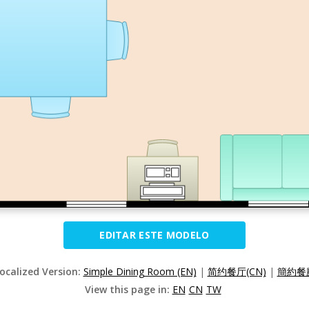
EDITAR ESTE MODELO
Localized Version:
Simple Dining Room (EN)
|
简约餐厅(CN)
|
簡約餐廳
View this page in:
EN
CN
TW