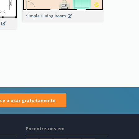
Simple Dining Room
n
e a usar gratuitamente
Encontre-nos em