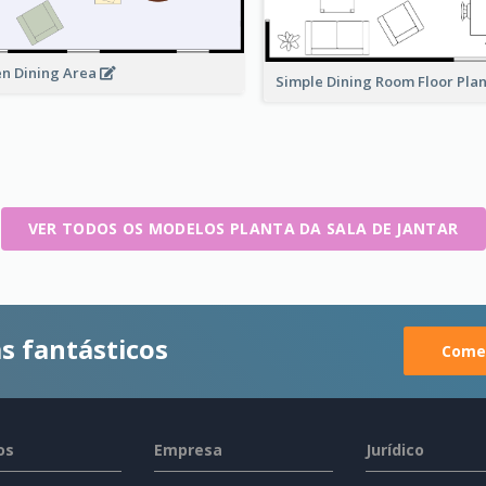
n Dining Area
Simple Dining Room Floor Pla
VER TODOS OS MODELOS PLANTA DA SALA DE JANTAR
s fantásticos
Comec
os
Empresa
Jurídico