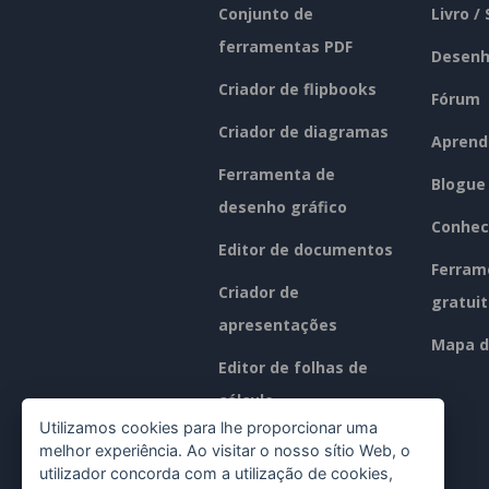
Conjunto de
Livro /
ferramentas PDF
Desenh
Criador de flipbooks
Fórum
Criador de diagramas
Aprend
Ferramenta de
Blogue
desenho gráfico
Conhec
Editor de documentos
Ferram
Criador de
gratui
apresentações
Mapa d
Editor de folhas de
cálculo
Utilizamos cookies para lhe proporcionar uma
Preços
melhor experiência. Ao visitar o nosso sítio Web, o
utilizador concorda com a utilização de cookies,