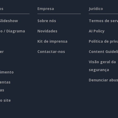
os
Empresa
Jurídico
 Slideshow
Sobre nós
Termos de serv
o / Diagrama
Novidades
AI Policy
Kit de imprensa
Política de pri
er
Contactar-nos
Content Guidel
Visão geral da
segurança
imento
Denunciar abu
entas
tas
o site