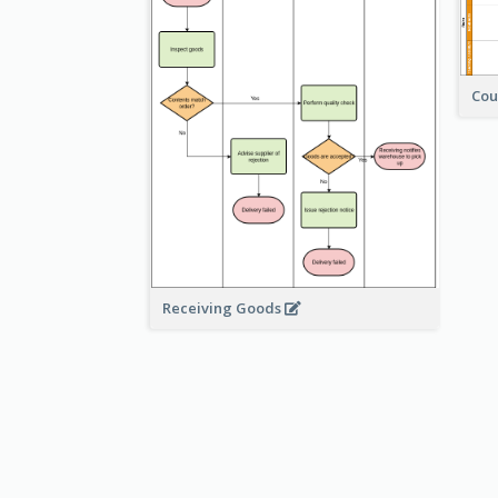
Cou
Receiving Goods