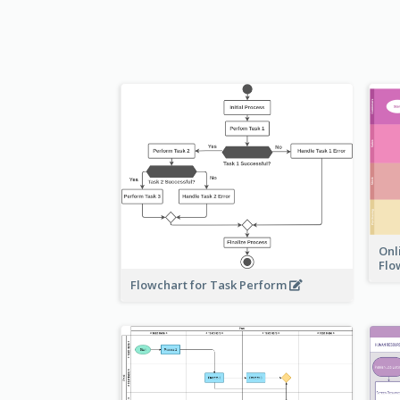
Onl
Flo
Flowchart for Task Perform