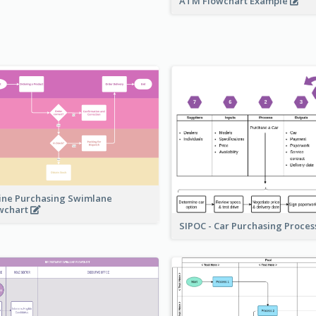
ATM Flowchart Example
ine Purchasing Swimlane
wchart
SIPOC - Car Purchasing Proce