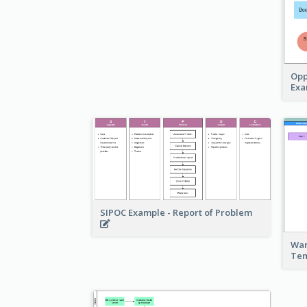
Opp
Ex
SIPOC Example - Report of Problem
War
Te