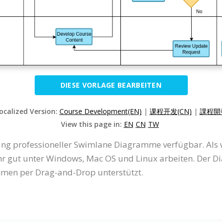
DIESE VORLAGE BEARBEITEN
Localized Version:
Course Development(EN)
|
课程开发(CN)
|
課程開發
View this page in:
EN
CN
TW
ellung professioneller Swimlane Diagramme verfügbar. A
hr gut unter Windows, Mac OS und Linux arbeiten. Der Di
mmen per Drag-and-Drop unterstützt.