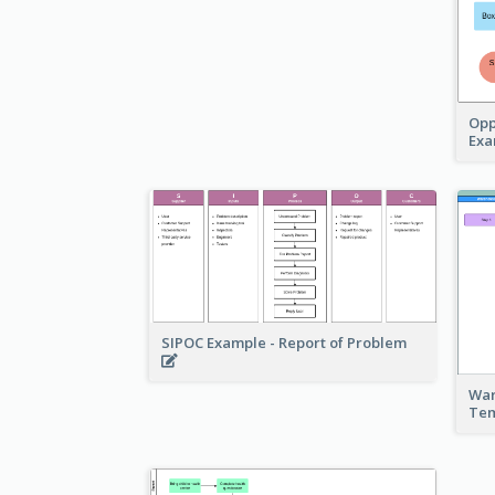
Opp
Ex
SIPOC Example - Report of Problem
War
Te