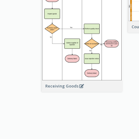
Cou
Receiving Goods