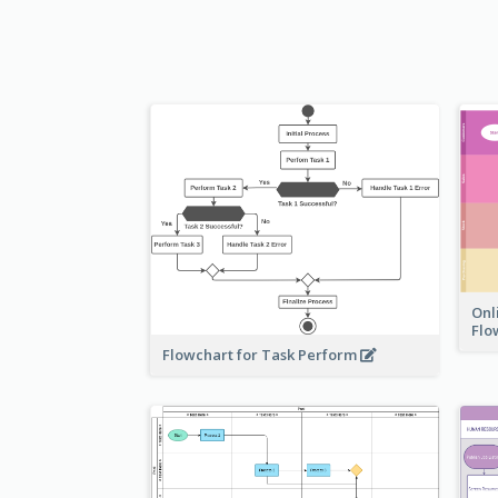
Onl
Flo
Flowchart for Task Perform