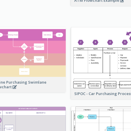
ATM Flowchart Example
ine Purchasing Swimlane
wchart
SIPOC - Car Purchasing Proce