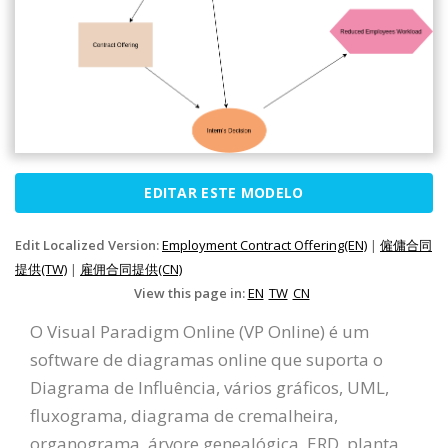
EDITAR ESTE MODELO
Edit Localized Version:
Employment Contract Offering(EN)
|
僱傭合同
提供(TW)
|
雇佣合同提供(CN)
View this page in:
EN
TW
CN
O Visual Paradigm Online (VP Online) é um
software de diagramas online que suporta o
Diagrama de Influência, vários gráficos, UML,
fluxograma, diagrama de cremalheira,
organograma, árvore genealógica, ERD, planta