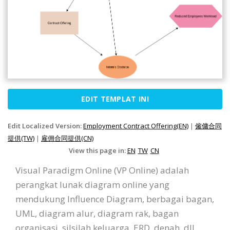
EDIT TEMPLAT INI
Edit Localized Version:
Employment Contract Offering(EN)
|
僱傭合同
提供(TW)
|
雇佣合同提供(CN)
View this page in:
EN
TW
CN
Visual Paradigm Online (VP Online) adalah
perangkat lunak diagram online yang
mendukung Influence Diagram, berbagai bagan,
UML, diagram alur, diagram rak, bagan
organisasi, silsilah keluarga, ERD, denah, dll.