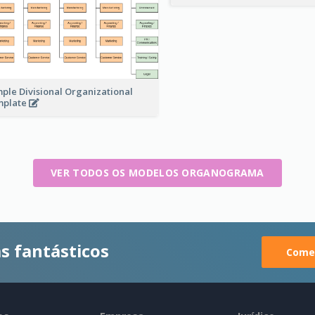
ple Divisional Organizational
mplate
VER TODOS OS MODELOS ORGANOGRAMA
s fantásticos
Comec