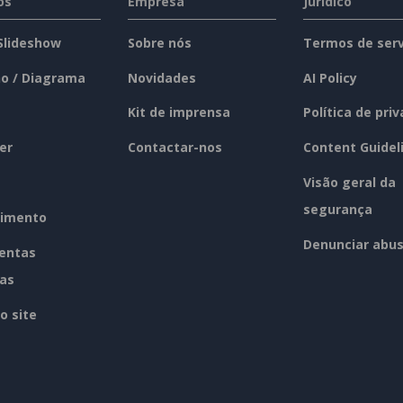
os
Empresa
Jurídico
 Slideshow
Sobre nós
Termos de serv
o / Diagrama
Novidades
AI Policy
Kit de imprensa
Política de pri
er
Contactar-nos
Content Guidel
Visão geral da
segurança
imento
Denunciar abu
entas
tas
o site