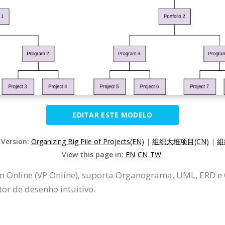
EDITAR ESTE MODELO
 Version:
Organizing Big Pile of Projects(EN)
|
组织大堆项目(CN)
|
組
View this page in:
EN
CN
TW
gm Online (VP Online), suporta Organograma, UML, ERD 
r de desenho intuitivo.