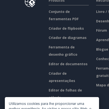
Produtos
Recurs
Conjunto de
Livro /
ferramentas PDF
Desenh
Criador de flipbooks
Fórum
Criador de diagramas
Aprend
Ferramenta de
Blogue
desenho gráfico
Conhec
Editor de documentos
Ferram
Criador de
gratui
apresentações
Mapa d
Editor de folhas de
cálculo
Utilizamos cookies para lhe proporcionar uma
Preços
melhor experiência. Ao visitar o nosso sítio Web, o