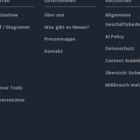
rcen
Unternehmen
Rechtliches
 Diashow
Über uns
Allgemeine
Geschäftsbedi
f / Diagramm
Was gibt es Neues?
AI Policy
Pressemappe
Datenschutz
Kontakt
Content Guidel
Übersicht Siche
Mißbrauch mel
lose Tools
verzeichnis