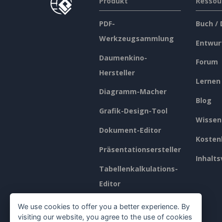
Produkt
Ressou
PDF-
Buch /
Werkzeugsammlung
Entwur
Daumenkino-
Forum
Hersteller
Lernen
Diagramm-Macher
Blog
Grafik-Design-Tool
Wissen
Dokument-Editor
Kosten
Präsentationsersteller
Inhalts
Tabellenkalkulations-
Editor
Preisgestaltung
We use cookies to offer you a better experience. By
visiting our website, you agree to the use of cookies