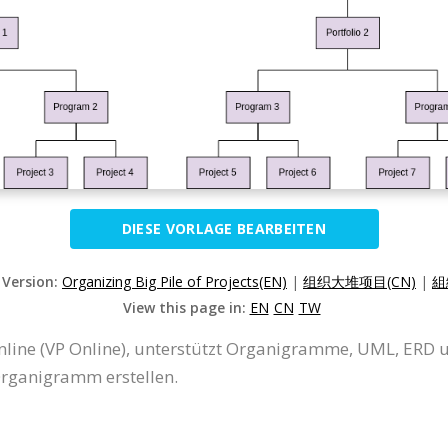
DIESE VORLAGE BEARBEITEN
 Version:
Organizing Big Pile of Projects(EN)
|
组织大堆项目(CN)
|
組
View this page in:
EN
CN
TW
line (VP Online), unterstützt Organigramme, UML, ERD 
Organigramm erstellen.