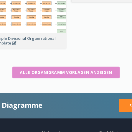
ple Divisional Organizational
mplate
ALLE ORGANIGRAMM VORLAGEN ANZEIGEN
ge Diagramme
S