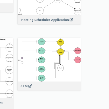
Meeting Scheduler Application
ATM
on