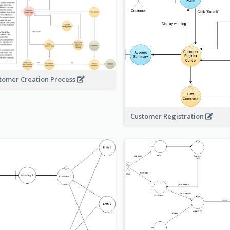
tomer Creation Process
Customer Registration