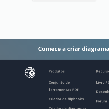
Comece a criar diagrama
Produtos
Recurs
Conjunto de
Livro /
ferramentas PDF
Desenh
Criador de flipbooks
Fórum
Criador de diagramas