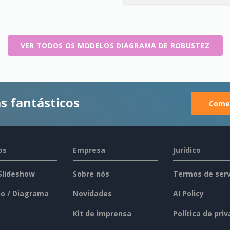
VER TODOS OS MODELOS DIAGRAMA DE ROBUSTEZ
s fantásticos
Comec
os
Empresa
Jurídico
 Slideshow
Sobre nós
Termos de serv
o / Diagrama
Novidades
AI Policy
Kit de imprensa
Política de pri