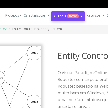
Produtos
Características
Recursos
AI Tools
NOVO
stez
Entity Control Boundary Pattern
Entity Contr
O Visual Paradigm Online 
Robustez com aspeto prof
Robustez baseado na Web,
muito bem em Windows, Ma
uma interface intuitiva q
arrastar e largar.