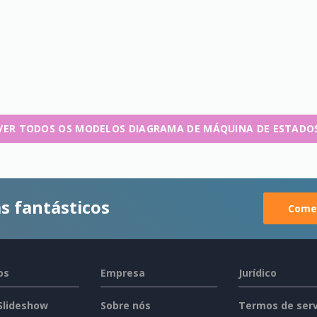
VER TODOS OS MODELOS DIAGRAMA DE MÁQUINA DE ESTADO
s fantásticos
Comec
os
Empresa
Jurídico
 Slideshow
Sobre nós
Termos de serv