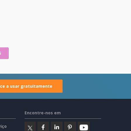
S
e a usar gratuitamente
Encontre-nos em
iço