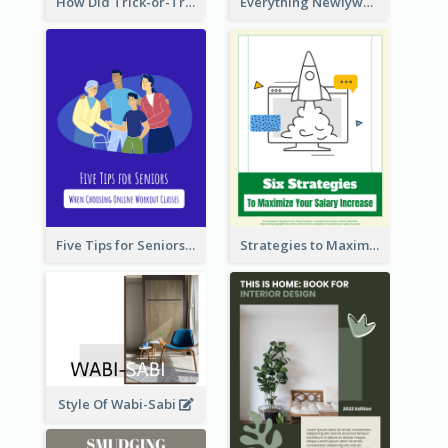
How Did Trick-or-Treat Became A Halloween Custom?
Everything Newlyweds Should Know about Coupling Finances
Five Tips for Seniors When Choosing Online Workout Classes
Strategies to Maximize Your Salary Increase
Style Of Wabi-Sabi