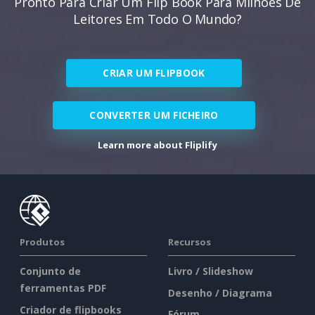
Pronto Para Criar Um Flip Book Para Milhões De
Leitores Em Todo O Mundo?
CRIAR UM FLIPBOOK
CONVERTER UM FICHEIRO
Learn more about Fliplify
Produtos
Recursos
Conjunto de
Livro / Slideshow
ferramentas PDF
Desenho / Diagrama
Criador de flipbooks
Fórum