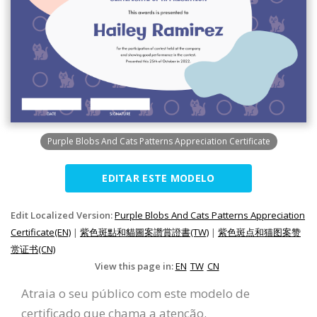
Purple Blobs And Cats Patterns Appreciation Certificate
EDITAR ESTE MODELO
Edit Localized Version:
Purple Blobs And Cats Patterns Appreciation
Certificate(EN)
|
紫色斑點和貓圖案讚賞證書(TW)
|
紫色斑点和猫图案赞
赏证书(CN)
View this page in:
EN
TW
CN
Atraia o seu público com este modelo de
certificado que chama a atenção.