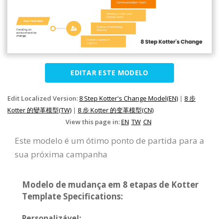
EDITAR ESTE MODELO
Edit Localized Version:
8 Step Kotter's Change Model(EN)
|
8 步
Kotter 的變革模型(TW)
|
8 步 Kotter 的变革模型(CN)
View this page in:
EN
TW
CN
Este modelo é um ótimo ponto de partida para a
sua próxima campanha
Modelo de mudança em 8 etapas de Kotter
Template Specifications:
Personalizável: