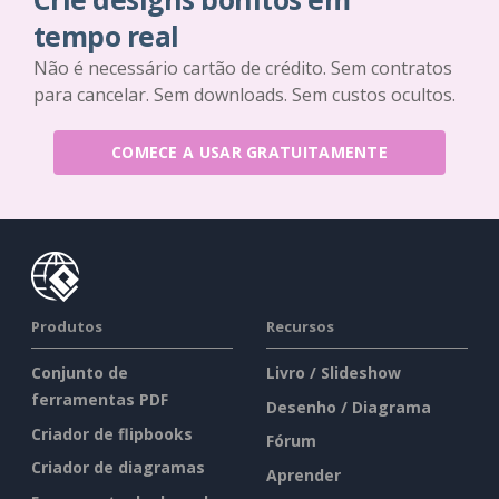
tempo real
Não é necessário cartão de crédito. Sem contratos
para cancelar. Sem downloads. Sem custos ocultos.
COMECE A USAR GRATUITAMENTE
Produtos
Recursos
Conjunto de
Livro / Slideshow
ferramentas PDF
Desenho / Diagrama
Criador de flipbooks
Fórum
Criador de diagramas
Aprender