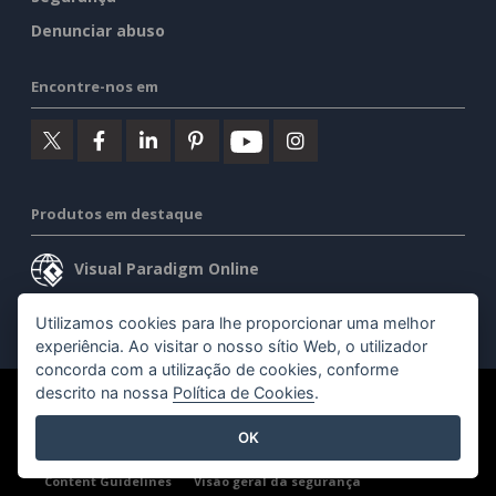
Denunciar abuso
Encontre-nos em
Produtos em destaque
Visual Paradigm Online
Visual Paradigm Desktop
Utilizamos cookies para lhe proporcionar uma melhor
experiência. Ao visitar o nosso sítio Web, o utilizador
concorda com a utilização de cookies, conforme
descrito na nossa
Política de Cookies
.
©2026 by Visual Paradigm. Todos os direitos reservados.
OK
Termos de serviço
AI Policy
Política de privacidade
Content Guidelines
Visão geral da segurança