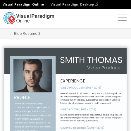
Visual Paradigm Online
Visual Paradigm Desktop
Ferramenta de design gráfico
Modelos
Currículos
Blue Resume 3