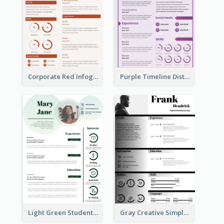
Corporate Red Infographic Resume
Purple Timeline Distinguished Resume
Light Green Student Resume
Gray Creative Simple Resume