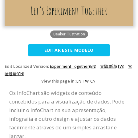
Beaker Illustration
EDITAR ESTE MODELO
Edit Localized Version:
Experiment Together(EN)
|
實驗邀請(TW)
|
实
验邀请(CN)
View this page in:
EN
TW
CN
Os InfoChart são widgets de conteúdo
concebidos para a visualização de dados. Pode
incluir o InfoChart na sua apresentação,
infografia e outro design e ajustar os dados
facilmente através de um simples arrastar e
largar.