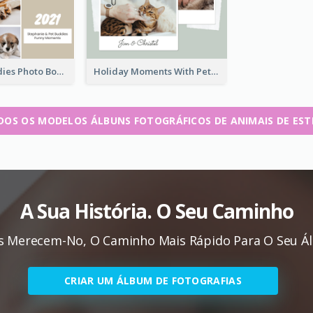
2021 Pet Buddies Photo Book
Holiday Moments With Pets Photo Book
DOS OS MODELOS ÁLBUNS FOTOGRÁFICOS DE ANIMAIS DE ES
A Sua História. O Seu Caminho
s Merecem-No, O Caminho Mais Rápido Para O Seu Ál
CRIAR UM ÁLBUM DE FOTOGRAFIAS