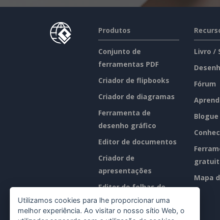
Produtos
Recurs
Conjunto de
Livro /
ferramentas PDF
Desenh
Criador de flipbooks
Fórum
Criador de diagramas
Aprend
Ferramenta de
Blogue
desenho gráfico
Conhec
Editor de documentos
Ferram
Criador de
gratui
apresentações
Mapa d
Editor de folhas de
cálculo
Utilizamos cookies para lhe proporcionar uma
melhor experiência. Ao visitar o nosso sítio Web, o
Preços