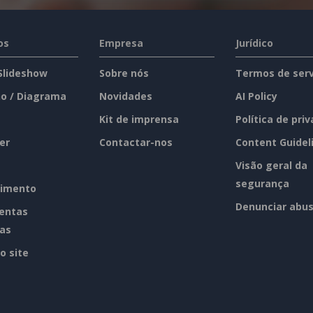
os
Empresa
Jurídico
 Slideshow
Sobre nós
Termos de serv
o / Diagrama
Novidades
AI Policy
Kit de imprensa
Política de pri
er
Contactar-nos
Content Guidel
Visão geral da
segurança
imento
Denunciar abu
entas
tas
o site