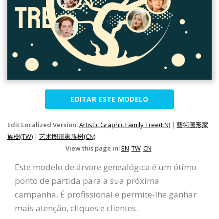
EDITAR ESTE MODELO
Edit Localized Version:
Artistic Graphic Family Tree(EN)
|
藝術圖形家
族樹(TW)
|
艺术图形家族树(CN)
View this page in:
EN
TW
CN
Este modelo de árvore genealógica é um ótimo
ponto de partida para a sua próxima
campanha. É profissional e permite-lhe ganhar
mais atenção, cliques e clientes.