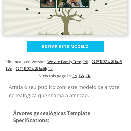
EDITAR ESTE MODELO
Edit Localized Version:
We are Family Tree(EN)
|
我們是家人家族樹
(TW)
|
我们是家人家族树(CN)
View this page in:
EN
TW
CN
Atraia o seu público com este modelo de árvore
genealógica que chama a atenção.
Árvores genealógicas Template
Specifications: