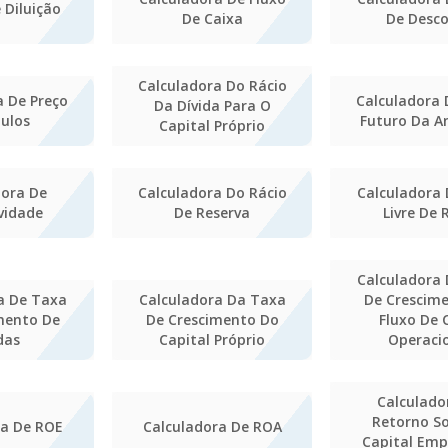
 Diluição
De Caixa
De Desc
Calculadora Do Rácio
a De Preço
Calculadora 
Da Dívida Para O
tulos
Futuro Da A
Capital Próprio
dora De
Calculadora Do Rácio
Calculadora
vidade
De Reserva
Livre De 
Calculadora
a De Taxa
Calculadora Da Taxa
De Crescim
mento De
De Crescimento Do
Fluxo De 
das
Capital Próprio
Operaci
Calculado
Retorno S
ra De ROE
Calculadora De ROA
Capital Em