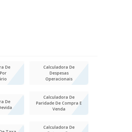
ra De
Calculadora De
Por
Despesas
ário
Operacionais
Calculadora De
ra De
Paridade De Compra E
Devida
Venda
Calculadora De
 De Taxa