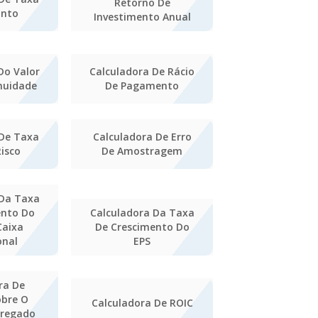
Retorno De
onto
Investimento Anual
Do Valor
Calculadora De Rácio
nuidade
De Pagamento
 De Taxa
Calculadora De Erro
Risco
De Amostragem
 Da Taxa
ento Do
Calculadora Da Taxa
Caixa
De Crescimento Do
onal
EPS
ra De
obre O
Calculadora De ROIC
pregado