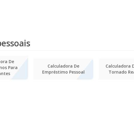
pessoais
dora De
Calculadora De
Calculadora 
mos Para
Empréstimo Pessoal
Tornado Re
antes