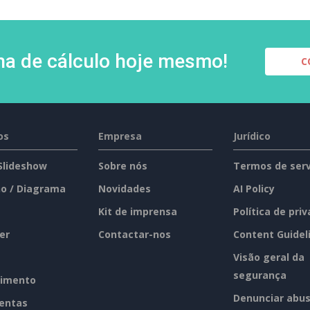
lha de cálculo hoje mesmo!
C
os
Empresa
Jurídico
 Slideshow
Sobre nós
Termos de serv
o / Diagrama
Novidades
AI Policy
Kit de imprensa
Política de pri
er
Contactar-nos
Content Guidel
Visão geral da
segurança
imento
Denunciar abu
entas