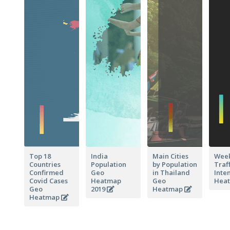
Top 18
India
Main Cities
Week
Countries
Population
by Population
Traff
Confirmed
Geo
in Thailand
Inte
Covid Cases
Heatmap
Geo
Hea
Geo
2019
Heatmap
Heatmap