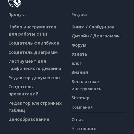
Продукт
Ресурсы
Набор инструментов
Книга / Слайд-шоу
для работы с PDF
Дизайн / Диаграммы
Создатель флипбуков
Форум
Создатель диаграмм
Узнать
Инструмент для
Блог
графического дизайна
Знания
Редактор документов
Бесплатные
Создатель
инструменты
презентаций
Sitemap
Редактор электронных
Компания
таблиц
Ценообразование
О нас
Что нового