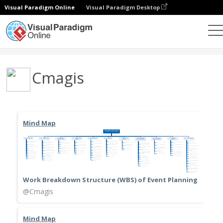
Visual Paradigm Online
Visual Paradigm Desktop
Сообщество
Пользователь
Cmagis
Mind Map
Work Breakdown Structure (WBS) of Event Planning
@Cmagis
Mind Map