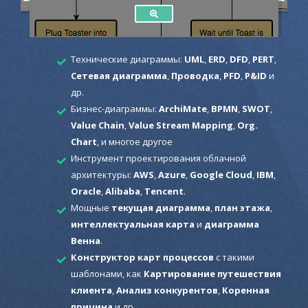
Технические диаграммы:
UML
,
ERD
,
DFD
,
PERT
,
Сетевая диаграмма
,
Проводка
,
PFD
,
P&ID
и
др.
Бизнес-диаграммы:
ArchiMate
,
BPMN
,
SWOT
,
Value Chain
,
Value Stream Mapping
,
Org.
Chart
, и многое другое
Инструмент проектирования облачной
архитектуры:
AWS
,
Azure
,
Google Cloud
,
IBM
,
Oracle
,
Alibaba
,
Tencent
.
Мощные
текущая диаграмма
,
план этажа
,
интеллектуальная карта
и
диаграмма
Венна
.
Конструктор карт процессов
с такими
шаблонами, как
Картирование путешествия
клиента
,
Анализ конкурентов
,
Коренная
причина
и др.