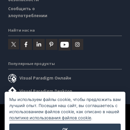
Сообщить о
злоупотреблении
Найти нас на
Популярные продукты
Visual Paradigm Онлайн
Visual Paradigm Desktop
Мы используем файлы cookie, чтобы предложить вам
лучший опыт. Посещая наш сайт, вы соглашаетесь с
использованием файлов cookie, как описано в нашей
©2026 by Visual Paradigm. Все права защищены.
политике использования файлов cookie
.
Условия предоставления услуг
AI Policy
OK