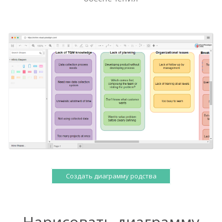
Создать диаграмму родства
Нарисовать диаграмму