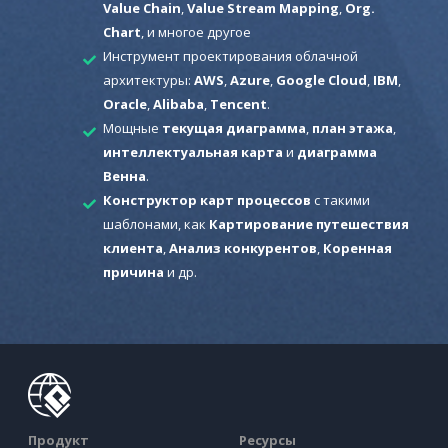
Value Chain
,
Value Stream Mapping
,
Org.
Chart
, и многое другое
Инструмент проектирования облачной
архитектуры:
AWS
,
Azure
,
Google Cloud
,
IBM
,
Oracle
,
Alibaba
,
Tencent
.
Мощные
текущая диаграмма
,
план этажа
,
интеллектуальная карта
и
диаграмма
Венна
.
Конструктор карт процессов
с такими
шаблонами, как
Картирование путешествия
клиента
,
Анализ конкурентов
,
Коренная
причина
и др.
Продукт
Ресурсы