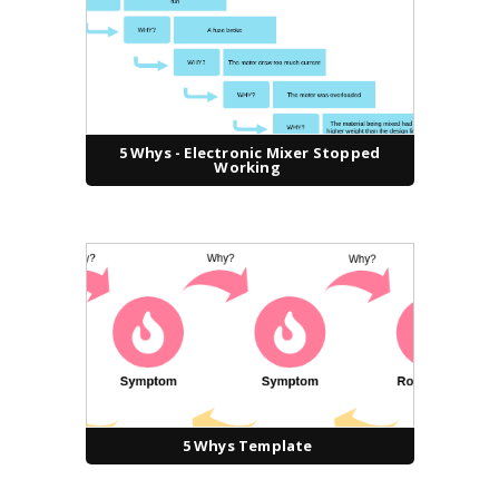
5 Whys - Electronic Mixer Stopped
Working
5 Whys Template