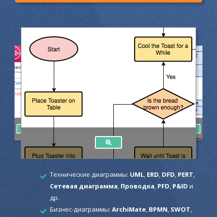
Технические диаграммы:
UML
,
ERD
,
DFD
,
PERT
,
Сетевая диаграмма
,
Проводка
,
PFD
,
P&ID
и
др.
Бизнес-диаграммы:
ArchiMate
,
BPMN
,
SWOT
,