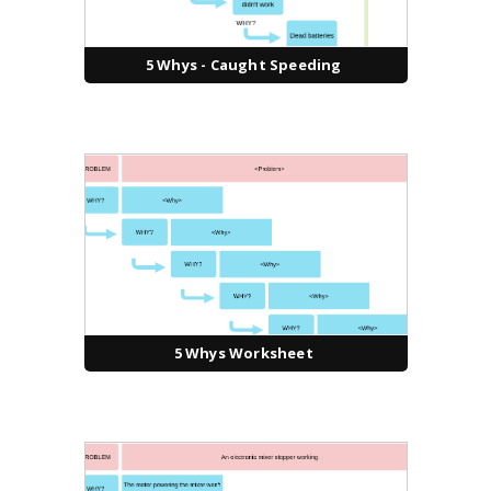
5 Whys - Caught Speeding
5 Whys Worksheet