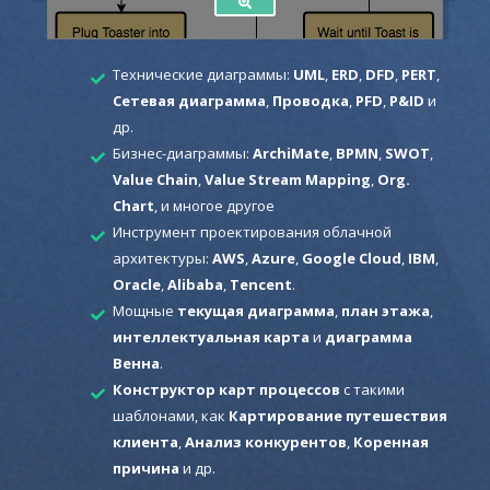
Технические диаграммы:
UML
,
ERD
,
DFD
,
PERT
,
Сетевая диаграмма
,
Проводка
,
PFD
,
P&ID
и
др.
Бизнес-диаграммы:
ArchiMate
,
BPMN
,
SWOT
,
Value Chain
,
Value Stream Mapping
,
Org.
Chart
, и многое другое
Инструмент проектирования облачной
архитектуры:
AWS
,
Azure
,
Google Cloud
,
IBM
,
Oracle
,
Alibaba
,
Tencent
.
Мощные
текущая диаграмма
,
план этажа
,
интеллектуальная карта
и
диаграмма
Венна
.
Конструктор карт процессов
с такими
шаблонами, как
Картирование путешествия
клиента
,
Анализ конкурентов
,
Коренная
причина
и др.