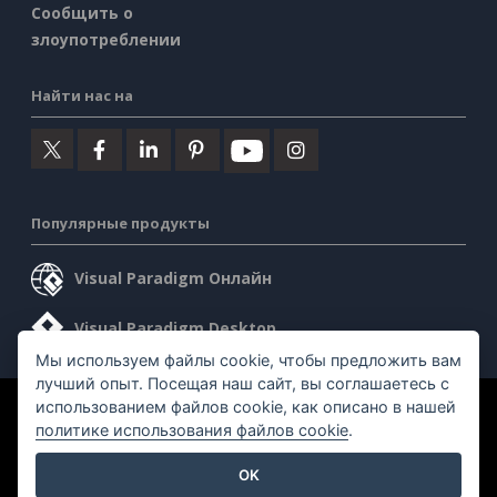
Сообщить о
злоупотреблении
Найти нас на
Популярные продукты
Visual Paradigm Онлайн
Visual Paradigm Desktop
Мы используем файлы cookie, чтобы предложить вам
лучший опыт. Посещая наш сайт, вы соглашаетесь с
использованием файлов cookie, как описано в нашей
©2026 by Visual Paradigm. Все права защищены.
политике использования файлов cookie
.
Условия предоставления услуг
AI Policy
OK
Политика конфиденциальности
Content Guidelines