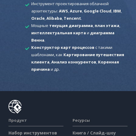
Инструмент проектирования облачной
архитектуры:
AWS
,
Azure
,
Google Cloud
,
IBM
,
Oracle
,
Alibaba
,
Tencent
.
Мощные
текущая диаграмма
,
план этажа
,
интеллектуальная карта
и
диаграмма
Венна
.
Конструктор карт процессов
с такими
шаблонами, как
Картирование путешествия
клиента
,
Анализ конкурентов
,
Коренная
причина
и др.
Продукт
Ресурсы
Набор инструментов
Книга / Слайд-шоу