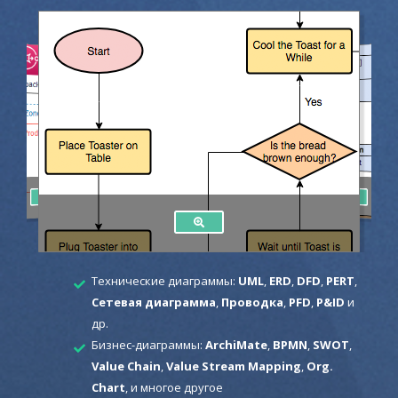
Технические диаграммы:
UML
,
ERD
,
DFD
,
PERT
,
Сетевая диаграмма
,
Проводка
,
PFD
,
P&ID
и
др.
Бизнес-диаграммы:
ArchiMate
,
BPMN
,
SWOT
,
Value Chain
,
Value Stream Mapping
,
Org.
Chart
, и многое другое