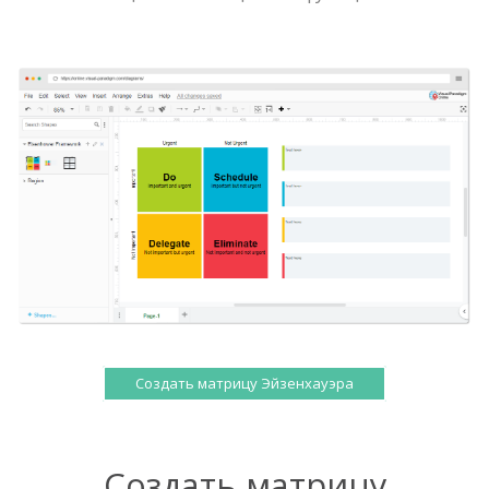
Создать матрицу Эйзенхауэра
Создать матрицу