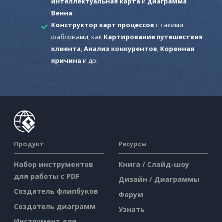
интеллектуальная карта
и
диаграмма
Венна
.
Конструктор карт процессов
с такими
шаблонами, как
Картирование путешествия
клиента
,
Анализ конкурентов
,
Коренная
причина
и др.
Продукт
Ресурсы
Набор инструментов
Книга / Слайд-шоу
для работы с PDF
Дизайн / Диаграммы
Создатель флипбуков
Форум
Создатель диаграмм
Узнать
Инструмент для