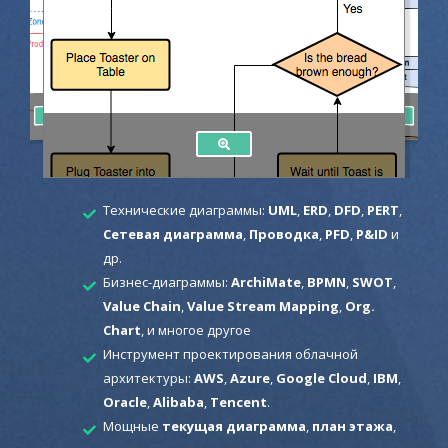
Технические диаграммы:
UML
,
ERD
,
DFD
,
PERT
,
Сетевая диаграмма
,
Проводка
,
PFD
,
P&ID
и
др.
Бизнес-диаграммы:
ArchiMate
,
BPMN
,
SWOT
,
Value Chain
,
Value Stream Mapping
,
Org.
Chart
, и многое другое
Инструмент проектирования облачной
архитектуры:
AWS
,
Azure
,
Google Cloud
,
IBM
,
Oracle
,
Alibaba
,
Tencent
.
Мощные
текущая диаграмма
,
план этажа
,