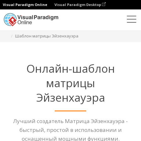
Visual Paradigm Online
Visual Paradigm Desktop
Диаграммы
Функции
Шаблон матрицы Эйзенхауэра
Онлайн-шаблон
матрицы
Эйзенхауэра
Лучший создатель Матрица Эйзенхауэра -
быстрый, простой в использовании и
оснащенный мощными функциями.