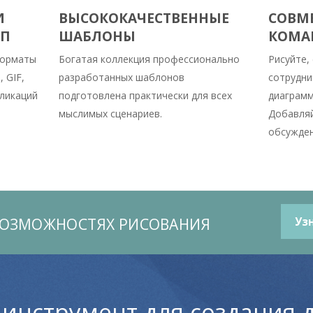
И
ВЫСОКОКАЧЕСТВЕННЫЕ
СОВМЕ
УП
ШАБЛОНЫ
КОМА
форматы
Богатая коллекция профессионально
Рисуйте,
 GIF,
разработанных шаблонов
сотрудни
бликаций
подготовлена практически для всех
диаграмм
мыслимых сценариев.
Добавляй
обсужден
ВОЗМОЖНОСТЯХ РИСОВАНИЯ
Уз
 инструмент для создания 