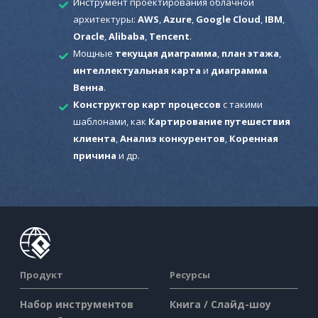
Инструмент проектирования облачной
архитектуры:
AWS
,
Azure
,
Google Cloud
,
IBM
,
Oracle
,
Alibaba
,
Tencent
.
Мощные
текущая диаграмма
,
план этажа
,
интеллектуальная карта
и
диаграмма
Венна
.
Конструктор карт процессов
с такими
шаблонами, как
Картирование путешествия
клиента
,
Анализ конкурентов
,
Коренная
причина
и др.
Продукт
Ресурсы
Набор инструментов
Книга / Слайд-шоу