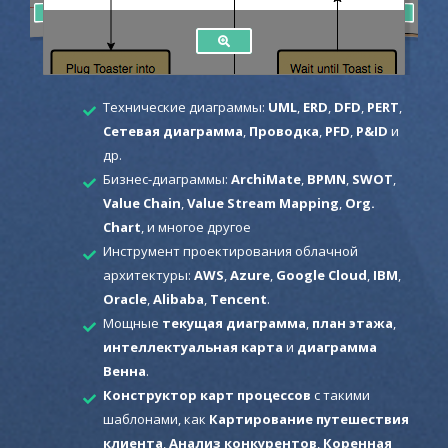
Технические диаграммы:
UML
,
ERD
,
DFD
,
PERT
,
Сетевая диаграмма
,
Проводка
,
PFD
,
P&ID
и
др.
Бизнес-диаграммы:
ArchiMate
,
BPMN
,
SWOT
,
Value Chain
,
Value Stream Mapping
,
Org.
Chart
, и многое другое
Инструмент проектирования облачной
архитектуры:
AWS
,
Azure
,
Google Cloud
,
IBM
,
Oracle
,
Alibaba
,
Tencent
.
Мощные
текущая диаграмма
,
план этажа
,
интеллектуальная карта
и
диаграмма
Венна
.
Конструктор карт процессов
с такими
шаблонами, как
Картирование путешествия
клиента
,
Анализ конкурентов
,
Коренная